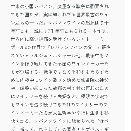
中東の小国レバノン。度重なる戦争に翻弄され
てきた国だが、実は知られざる世界最古のワイ
ン産地の一つだ。レバノンワインの起源は５千
年前とも一説には7千年前ともされる。本作は、
世界的に高い評価を受けているシャトー・ミュ
ザールの2代目で「レバノンワインの父」と評さ
れているセルジュ・ホシャール他、戦争中もワ
インを作り続けてきた不屈のワインメーカーた
ちが登場する。戦争ではなく平和をもたらすた
めに内戦中にワイン造りを始めた修道院の神父
や、虐殺が起こった故郷の村で村の再起のため
にワイナリーを続ける夫婦など、極限の状況で
もワインを造り続けてきた11のワイナリーのワ
インメーカーたちが人生哲学や幸福に生きる秘
訣を語る。レバノンワインに魅せられた『食べ
て、祈って、恋をして』の著者エリザベス・ギ