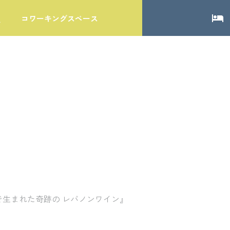
local_hotel
コワーキングスペース
『戦地で生まれた奇跡の レバノンワイン』