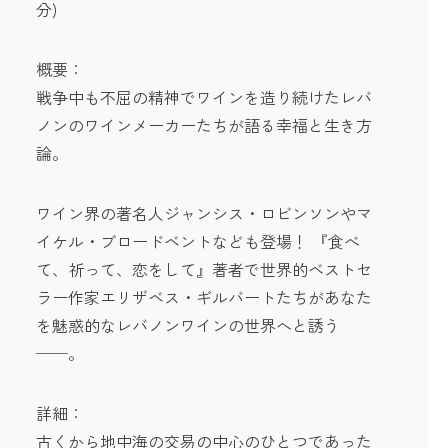
分)
概要：
戦争中も不屈の精神でワインを造り続けたレバ
ノンのワインメーカーたちが語る幸福と生き方
論。
ワイン界の著名人ジャンシス・ロビンソンやマ
イケル・ブロードベントなども登場！ 『食べ
て、祈って、恋をして』著者で世界的ベストセ
ラー作家エリザベス・ギルバートたちがあなた
を魅惑的なレバノンワインの世界へと誘う
──。
詳細：
古くから地中海の交易の中心のひとつであった