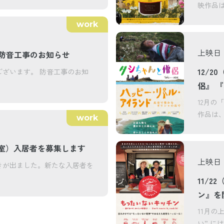
映作品は
work
上映日
）防音工事のお知らせ
12/2
ざいます。 防音工事のお知
侶』 
12月の「
作品は、
work
室）入居者を募集します
上映日
きが出ました。新たな入居者を
11/
ン』を
11月の
い” 