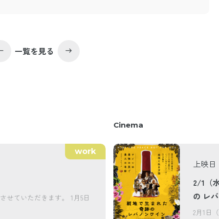
一覧を見る
st
east
Cinema
work
上映日
2/1（
の レ
とさせていただきます。 1月5日
2月1日