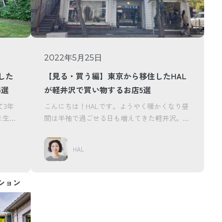
2022年5月25日
した
【見る・買う編】東京から移住したHAL
5選
が軽井沢で買い物するお店5選
て3年
こんにちは！HALです。ようやく暖かくなり昼
ま生活
間は半袖で過ごせる日も増えてきた軽井沢。新
緑が美しく、様...
HAL
ション