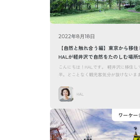
2022年8月18日
【自然と触れ合う編】東京から移住
HALが軽井沢で自然をたのしむ場所
こんにちは！HALです。 軽井沢に移住し
半。どことなく観光客気分が抜けないま
していました...
HAL
ワーケー