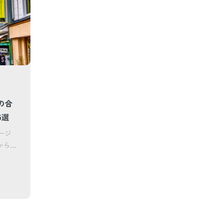
の合
5選
ージ
から軽